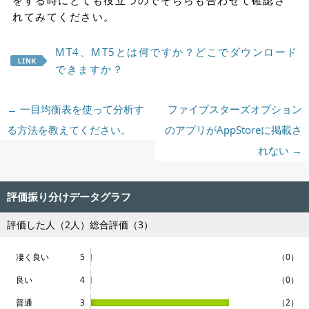
をする時にとても役立つのでそちらも合わせて確認さ
れてみてください。
MT4、MT5とは何ですか？どこでダウンロード
できますか？
投稿ナビゲーション
←
一目均衡表を使って分析す
ファイブスターズオプション
る方法を教えてください。
のアプリがAppStoreに掲載さ
れない
→
評価振り分けデータグラフ
評価した人（
2
人）総合評価（3）
凄く良い
5
（0）
良い
4
（0）
普通
3
（2）