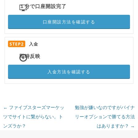
１分で口座開設完了
口座開設方法を確認する
STEP2
入金
即時反映
入金方法を確認する
投稿ナビゲーション
←
ファイブスターズマーケッ
勉強が嫌いなのですがバイナ
ツでサイトに繋がらない。ト
リーオプションで勝てる方法
ンズラか？
はありますか？
→