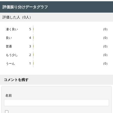
評価振り分けデータグラフ
評価した人（0人）
凄く良い
5
（0）
良い
4
（0）
普通
3
（0）
もう少し
2
（0）
うーん
1
（0）
コメントを残す
名前