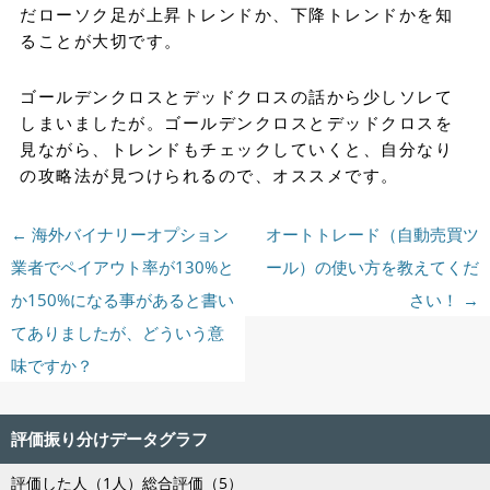
だローソク足が上昇トレンドか、下降トレンドかを知
ることが大切です。
ゴールデンクロスとデッドクロスの話から少しソレて
しまいましたが。ゴールデンクロスとデッドクロスを
見ながら、トレンドもチェックしていくと、自分なり
の攻略法が見つけられるので、オススメです。
投稿ナビゲーション
←
海外バイナリーオプション
オートトレード（自動売買ツ
業者でペイアウト率が130%と
ール）の使い方を教えてくだ
か150%になる事があると書い
さい！
→
てありましたが、どういう意
味ですか？
評価振り分けデータグラフ
評価した人（
1
人）総合評価（5）