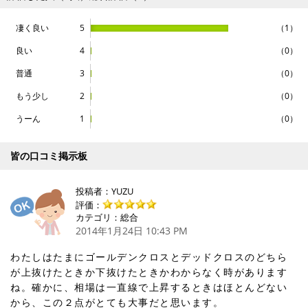
凄く良い
5
（1）
良い
4
（0）
普通
3
（0）
もう少し
2
（0）
うーん
1
（0）
皆の口コミ掲示板
投稿者：
YUZU
評価：
カテゴリ：総合
2014年1月24日 10:43 PM
わたしはたまにゴールデンクロスとデッドクロスのどちら
が上抜けたときか下抜けたときかわからなく時があります
ね。確かに、相場は一直線で上昇するときはほとんどない
から、この２点がとても大事だと思います。